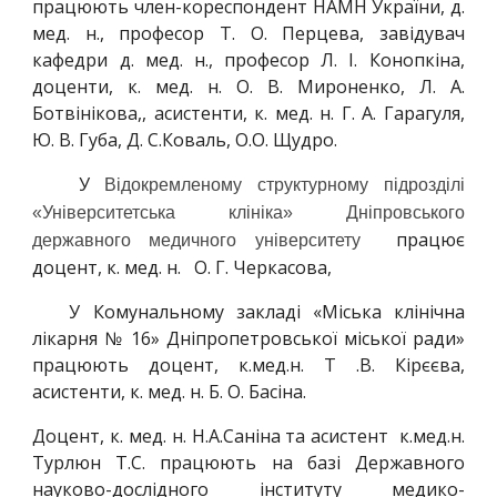
працюють член-кореспондент НАМН України, д.
мед. н., професор Т. О. Перцева, завідувач
кафедри д. мед. н., професор Л. І. Конопкіна,
доценти, к. мед. н. О. В. Мироненко, Л. А.
Ботвінікова,, асистенти, к. мед. н.
Г. А. Гарагуля,
Ю. В. Губа, Д. С.Коваль, О.О. Щудро.
У
Відокремленому структурному підрозділі
«Університетська клініка» Дніпровського
працює
державного медичного університету
доцент, к. мед. н. О. Г. Черкасова,
У Комунальному закладі «Міська клінічна
лікарня № 16» Дніпропетровської міської ради»
працюють доцент, к.мед.н. Т .В. Кірєєва,
асистенти, к. мед. н. Б. О. Басіна.
Доцент, к. мед. н. Н.А.Саніна та асистент к.мед.н.
Турлюн Т.С. працюють на базі Державного
науково-дослідного інституту медико-