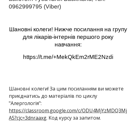
0962999795 (Viber)
Шановні колеги! Нижче посилання на групу
для лікарів-інтернів першого року
навчання:
https://t.me/+MekQkEm2rME2Nzdi
Шановні колеги! За цим посиланням ви можете
приєднатись до матеріалів по циклу
"Алергологія":
https://classroom.google.com/c/ODU4MjYzMDQ3Mj
A5?cjc=3dnraaxg
. Код курсу за запитом.